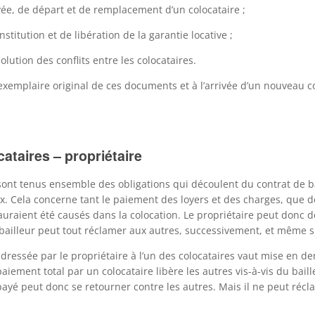
ivée, de départ et de remplacement d’un colocataire ;
stitution et de libération de la garantie locative ;
olution des conflits entre les colocataires.
exemplaire original de ces documents et à l’arrivée d’un nouveau c
cataires – propriétaire
sont tenus ensemble des obligations qui découlent du contrat de bail
ux. Cela concerne tant le paiement des loyers et des charges, que de
auraient été causés dans la colocation. Le propriétaire peut don
le bailleur peut tout réclamer aux autres, successivement, et même
essée par le propriétaire à l’un des colocataires vaut mise en deme
aiement total par un colocataire libère les autres vis-à-vis du baill
 payé peut donc se retourner contre les autres. Mais il ne peut réc