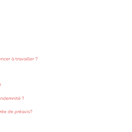
ncer à travailler ?
?
 indemnité ?
urée de préavis?