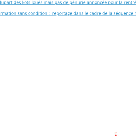
plupart des kots loués mais pas de pénurie annoncée pour la rent
formation sans condition : reportage dans le cadre de la séquence