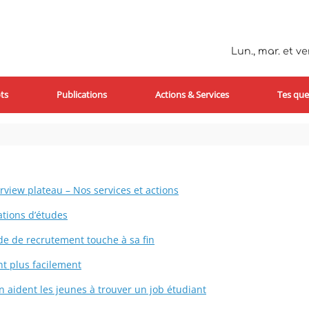
Lun., mar. et ven
ts
Publications
Actions & Services
Tes que
rview plateau – Nos services et actions
ations d’études
ode de recrutement touche à sa fin
nt plus facilement
n aident les jeunes à trouver un job étudiant