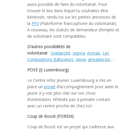
aussi possible de faire du volontariat. Pour
trouver le lieu dans lequel tu souhaites être
bénévole, rends-toi sur les petites annonces de
la
PFV
(Plateforme francophone du volontariat).
A nouveau, les statuts de demandeur d’emploi et
de volontaire sont compatibles.
D’autres possibilités de
volontariat
:
Solidarcité
,
Jagora
,
Asmae
,
Les
Compagnons Bâtisseurs
,
Javva
,
giveaday.be
,…
POSE (IJ Luxembourg)
Le Centre Infor Jeunes Luxembourg a mis en
place un
projet
d’accompagnement pour aider le
jeune à y voir plus clair sur ses choix
d’orientation. N’hésite pas à prendre contact
avec un centre proche de chez toi !
Coup de Boost (FOREM)
Coup de Boost est un projet qui s’adresse aux