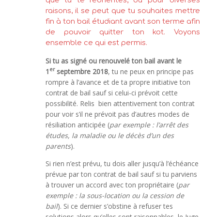
que tu te réorientes, ou pour diverses
raisons, il se peut que tu souhaites mettre
fin à ton bail étudiant avant son terme afin
de pouvoir quitter ton kot. Voyons
ensemble ce qui est permis.
Si tu as signé ou renouvelé ton bail avant le
er
1
septembre
2018
, tu ne peux en principe pas
rompre à l’avance et de ta propre initiative ton
contrat de bail sauf si celui-ci prévoit cette
possibilité. Relis bien attentivement ton contrat
pour voir s’il ne prévoit pas d’autres modes de
résiliation anticipée (
par exemple : l’arrêt des
études, la maladie ou le décès d’un des
parents
).
Si rien n’est prévu, tu dois aller jusqu’à l’échéance
prévue par ton contrat de bail sauf si tu parviens
à trouver un accord avec ton propriétaire (
par
exemple : la sous-location ou la cession de
bail
). Si ce dernier s’obstine à refuser tes
solutions alors qu’elles sont raisonnables, le Juge