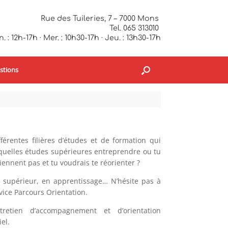
Rue des Tuileries, 7 – 7000 Mons
Tel. 065 313010
. : 12h-17h · Mer. : 10h30-17h · Jeu. : 13h30-17h
stions
férentes filières d’études et de formation qui
s quelles études supérieures entreprendre ou tu
iennent pas et tu voudrais te réorienter ?
 supérieur, en apprentissage… N’hésite pas à
vice Parcours Orientation.
etien d’accompagnement et d’orientation
iel.