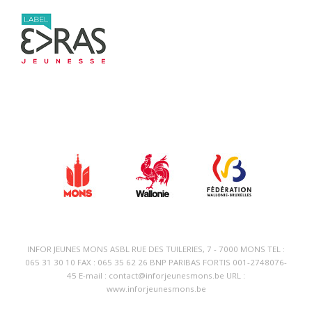
INFOR JEUNES MONS ASBL RUE DES TUILERIES, 7 - 7000 MONS TEL :
065 31 30 10 FAX : 065 35 62 26 BNP PARIBAS FORTIS 001-2748076-
45 E-mail : contact@inforjeunesmons.be URL :
www.inforjeunesmons.be