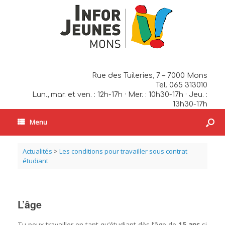
Rue des Tuileries, 7 – 7000 Mons
Tel. 065 313010
Lun., mar. et ven. : 12h-17h · Mer. : 10h30-17h · Jeu. :
13h30-17h
Menu
Actualités
>
Les conditions pour travailler sous contrat
étudiant
L’âge
Tu peux travailler en tant qu’étudiant dès l’âge de
15 ans
si