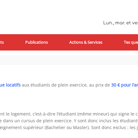
Lun., mar. et ven
ts
Publications
Actions & Services
Tes que
e locatifs
aux étudiants de plein exercice, au prix de
30 € pour l’a
 le logement, c’est-à-dire l’étudiant (même mineur) qui signe le co
e dans un cursus de plein exercice. Y sont donc inclus les étudiant
eignement supérieur (Bachelier ou Master). Sont donc exclus : les