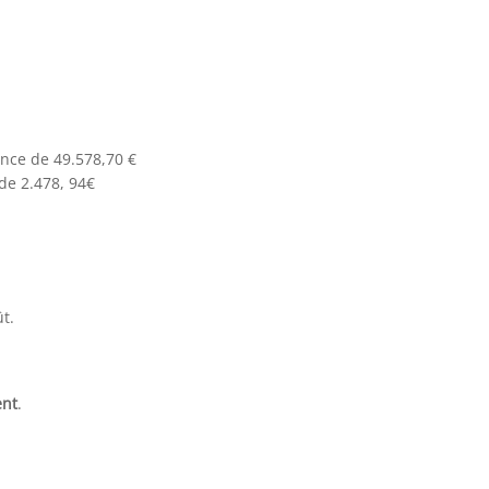
ence de 49.578,70 €
de 2.478, 94€
t.
nt
.