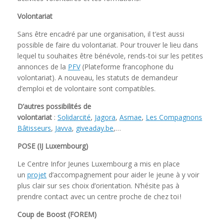
Volontariat
Sans être encadré par une organisation, il t’est aussi
possible de faire du volontariat. Pour trouver le lieu dans
lequel tu souhaites être bénévole, rends-toi sur les petites
annonces de la
PFV
(Plateforme francophone du
volontariat). A nouveau, les statuts de demandeur
d’emploi et de volontaire sont compatibles.
D’autres possibilités de
volontariat
:
Solidarcité
,
Jagora
,
Asmae
,
Les Compagnons
Bâtisseurs
,
Javva
,
giveaday.be
,…
POSE (IJ Luxembourg)
Le Centre Infor Jeunes Luxembourg a mis en place
un
projet
d’accompagnement pour aider le jeune à y voir
plus clair sur ses choix d’orientation. N’hésite pas à
prendre contact avec un centre proche de chez toi !
Coup de Boost (FOREM)