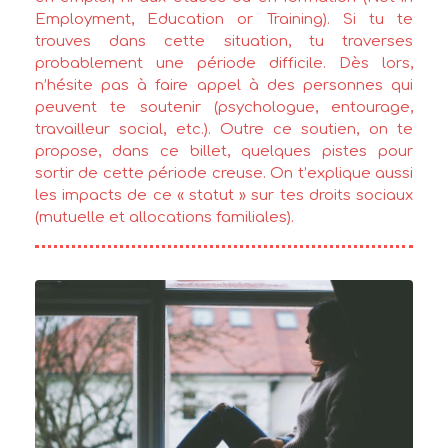
Employment, Education or Training). Si tu te
trouves dans cette situation, tu traverses
probablement une période difficile. Dès lors,
n’hésite pas à faire appel à des personnes qui
peuvent te soutenir (psychologue, entourage,
travailleur social, etc.). Outre ce soutien, on te
propose, dans ce billet, quelques pistes pour
sortir de cette période creuse. On t’explique aussi
les impacts de ce « statut » sur tes droits sociaux
(mutuelle et allocations familiales).