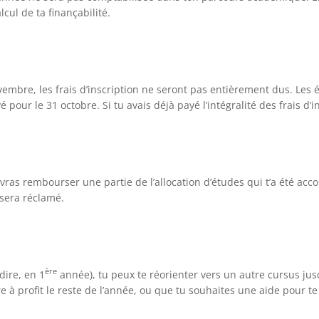
cul de ta finançabilité.
 novembre, les frais d’inscription ne seront pas entièrement dus. 
é pour le 31 octobre. Si tu avais déjà payé l’intégralité des frais d
evras rembourser une partie de l’allocation d’études qui t’a été accor
 sera réclamé.
ère
dire, en 1
année), tu peux te réorienter vers un autre cursus jusq
re à profit le reste de l’année, ou que tu souhaites une aide pour te