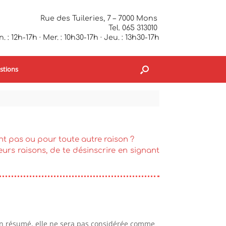
Rue des Tuileries, 7 – 7000 Mons
Tel. 065 313010
. : 12h-17h · Mer. : 10h30-17h · Jeu. : 13h30-17h
stions
nt pas ou pour toute autre raison ?
ieurs raisons, de te désinscrire en signant
 En résumé, elle ne sera pas considérée comme