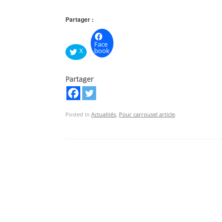
Partager :
Face
X
book
Partager
Posted in
Actualités
,
Pour carrousel article
.
Post navigation