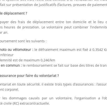
fait sur présentation de justificatifs (factures, preuves de paiement
 de déplacement ?
payer des frais de déplacement entre ton domicile et le lieu d’a
es heures de prestation. Le volontaire peut combiner l’indemnité
r an.
ursement sont les suivants :
moto ou vélomoteur :
le défraiement maximum est fixé à 0,3542 €/
inférieur
ndemnité est de maximum 0,24€/km
t en commun :
le remboursement se fait sur base des titres de tra
assurance pour faire du volontariat ?
ntariat en toute sécurité, il existe trois types d’assurances : l’assu
ent corporel.
r les dommages causés par un volontaire, l’organisation a l’o
é civile (RC) extracontractuelle.