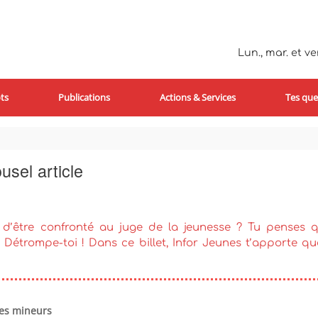
Lun., mar. et ven
ts
Publications
Actions & Services
Tes que
usel article
vé d’être confronté au juge de la jeunesse ? Tu penses q
? Détrompe-toi ! Dans ce billet, Infor Jeunes t’apporte q
des mineurs