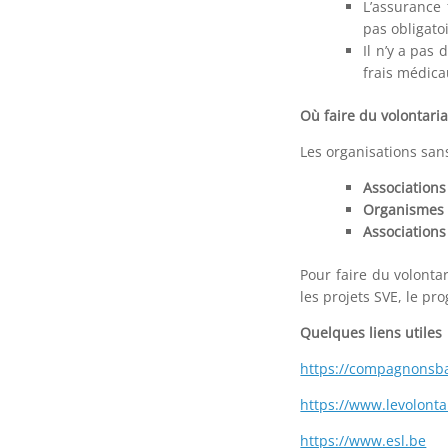
L’assurance 
pas obligatoi
Il n’y a pas 
frais médica
Où faire du volontaria
Les organisations sans 
Association
Organismes 
Associations
Pour faire du volontar
les projets SVE, le p
Quelques liens utiles
https://compagnonsba
https://www.levolonta
https://www.esl.be