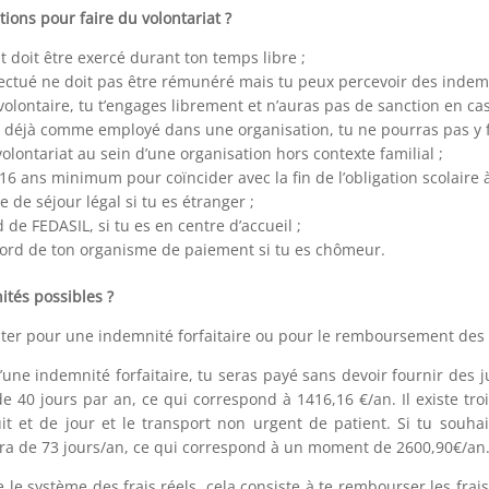
tions pour faire du volontariat ?
at doit être exercé durant ton temps libre ;
ffectué ne doit pas être rémunéré mais tu peux percevoir des indem
volontaire, tu t’engages librement et n’auras pas de sanction en ca
s déjà comme employé dans une organisation, tu ne pourras pas y fa
volontariat au sein d’une organisation hors contexte familial ;
16 ans minimum pour coïncider avec la fin de l’obligation scolaire 
e de séjour légal si tu es étranger ;
d de FEDASIL, si tu es en centre d’accueil ;
cord de ton organisme de paiement si tu es chômeur.
ités possibles ?
pter pour une indemnité forfaitaire ou pour le remboursement des f
une indemnité forfaitaire, tu seras payé sans devoir fournir des j
de 40 jours par an, ce qui correspond à 1416,16 €/an. Il existe tr
it et de jour et le transport non urgent de patient. Si tu souhai
era de 73 jours/an, ce qui correspond à un moment de 2600,90€/an
ise le système des frais réels, cela consiste à te rembourser les fra