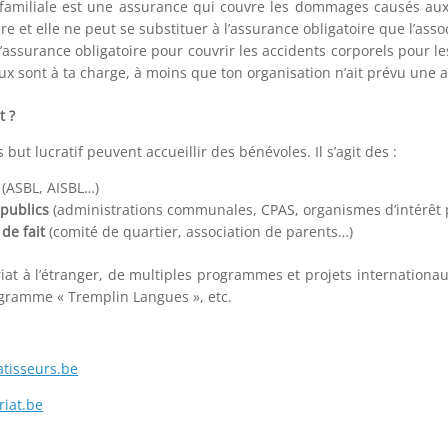
familiale est une assurance qui couvre les dommages causés aux ti
re et elle ne peut se substituer à l’assurance obligatoire que l’asso
d’assurance obligatoire pour couvrir les accidents corporels pour les
ux sont à ta charge, à moins que ton organisation n’ait prévu une a
t ?
but lucratif peuvent accueillir des bénévoles. Il s’agit des :
s
(ASBL, AISBL…)
publics
(administrations communales, CPAS, organismes d’intérêt 
 de fait
(comité de quartier, association de parents…)
iat à l’étranger, de multiples programmes et projets internationau
rogramme « Tremplin Langues », etc.
tisseurs.be
riat.be