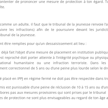
contenter de prononcer une mesure de protection à ton égard. Tu
lte.
comme un adulte, il faut que le tribunal de la jeunesse renvoie l’
ivre les infractions) afin de te poursuivre devant les juridic
ibunal de la jeunesse.
nt être remplies pour qu’un dessaisissement ait lieu :
r déjà fait l’objet d’une mesure de placement en institution publiqu
t’est reproché doit porter atteinte à l’intégrité psychique ou physi
national humanitaire ou une infraction terroriste. Dans les
nt correctionnel de 5 ans ou d’une peine plus lourde selon le dro
té placé en IPPJ en régime fermé ne doit pas être respectée dans tro
mmis est punissable d’une peine de réclusion de 10 à 15 ans ou d’u
labores pas aux mesures provisoires qui sont prises par le tribunal
es de protection ne sont plus envisageables au regard de ton âg