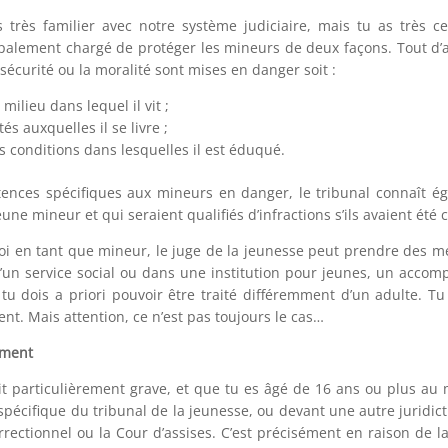
s très familier avec notre système judiciaire, mais tu as très 
cipalement chargé de protéger les mineurs de deux façons. Tout d’
a sécurité ou la moralité sont mises en danger soit :
milieu dans lequel il vit ;
tés auxquelles il se livre ;
s conditions dans lesquelles il est éduqué.
nces spécifiques aux mineurs en danger, le tribunal connaît éga
eune mineur et qui seraient qualifiés d’infractions s’ils avaient é
a loi en tant que mineur, le juge de la jeunesse peut prendre de
d’un service social ou dans une institution pour jeunes, un accompa
 tu dois a priori pouvoir être traité différemment d’un adulte. 
t. Mais attention, ce n’est pas toujours le cas…
ement
t particulièrement grave, et que tu es âgé de 16 ans ou plus au m
pécifique du tribunal de la jeunesse, ou devant une autre juridi
rectionnel ou la Cour d’assises. C’est précisément en raison de la