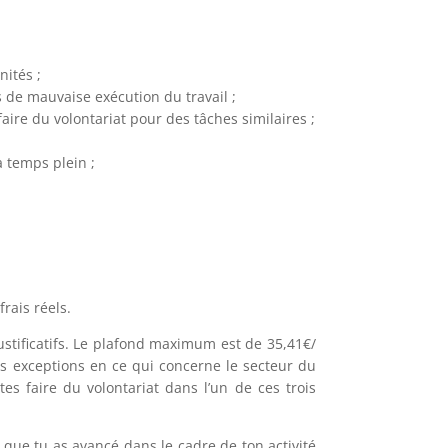
nités ;
s de mauvaise exécution du travail ;
ire du volontariat pour des tâches similaires ;
à temps plein ;
rais réels.
ustificatifs. Le plafond maximum est de 35,41€/
ois exceptions en ce qui concerne le secteur du
tes faire du volontariat dans l’un de ces trois
.
is que tu as avancé dans le cadre de ton activité