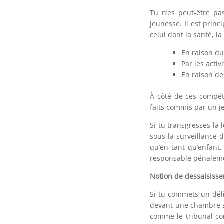
Tu n’es peut-être pa
jeunesse. Il est prin
celui dont la santé, l
En raison du 
Par les activi
En raison de
À côté de ces compéte
faits commis par un j
Si tu transgresses l
sous la surveillance 
qu’en tant qu’enfant,
responsable pénalemen
Notion de dessaisiss
Si tu commets un déli
devant une chambre s
comme le tribunal cor