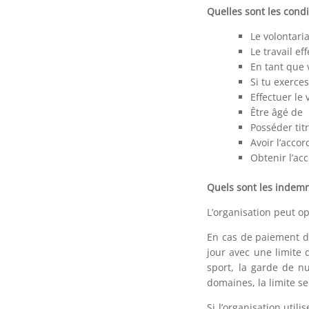
Quelles sont les condi
Le volontari
Le travail e
En tant que 
Si tu exerce
Effectuer le 
Être âgé de 
Posséder titr
Avoir l’accor
Obtenir l’ac
Quels sont les indemn
L’organisation peut o
En cas de paiement d’
jour avec une limite 
sport, la garde de nu
domaines, la limite s
Si l’organisation util