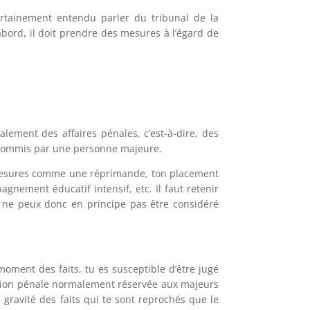
certainement entendu parler du tribunal de la
abord, il doit prendre des mesures à l’égard de
lement des affaires pénales, c’est-à-dire, des
té commis par une personne majeure.
s mesures comme une réprimande, ton placement
gnement éducatif intensif, etc. Il faut retenir
Tu ne peux donc en principe pas être considéré
oment des faits, tu es susceptible d’être jugé
ction pénale normalement réservée aux majeurs
 gravité des faits qui te sont reprochés que le