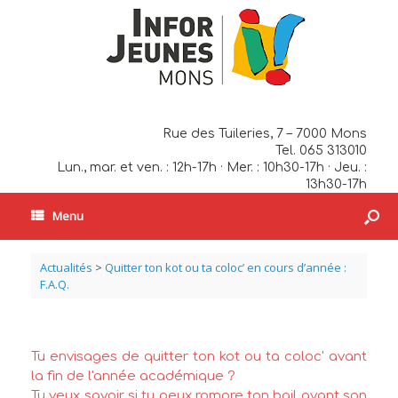
Rue des Tuileries, 7 – 7000 Mons
Tel. 065 313010
Lun., mar. et ven. : 12h-17h · Mer. : 10h30-17h · Jeu. :
13h30-17h
Menu
Actualités
>
Quitter ton kot ou ta coloc’ en cours d’année :
F.A.Q.
Tu envisages de quitter ton kot ou ta coloc' avant
la fin de l'année académique ?
Tu veux savoir si tu peux rompre ton bail avant son