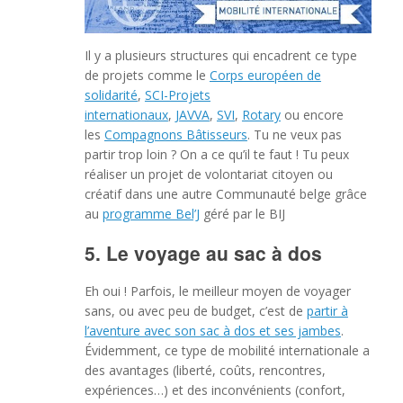
Il y a plusieurs structures qui encadrent ce type
de projets comme le
Corps européen de
solidarité
,
SCI-Projets
internationaux
,
JAVVA
,
SVI
,
Rotary
ou encore
les
Compagnons Bâtisseurs
. Tu ne veux pas
partir trop loin ? On a ce qu’il te faut ! Tu peux
réaliser un projet de volontariat citoyen ou
créatif dans une autre Communauté belge grâce
au
programme Bel’J
géré par le BIJ
5. Le voyage au sac à dos
Eh oui ! Parfois, le meilleur moyen de voyager
sans, ou avec peu de budget, c’est de
partir à
l’aventure avec son sac à dos et ses jambes
.
Évidemment, ce type de mobilité internationale a
des avantages (liberté, coûts, rencontres,
expériences…) et des inconvénients (confort,