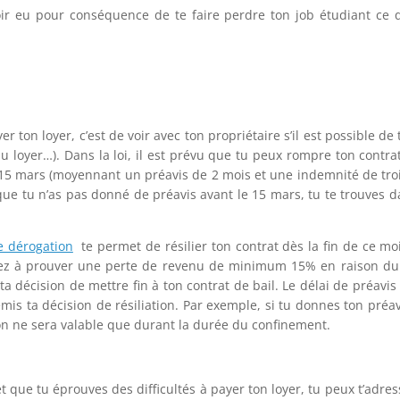
ir eu pour conséquence de te faire perdre ton job étudiant ce qu
yer ton loyer, c’est de voir avec ton propriétaire s’il est possible 
oyer…). Dans la loi, il est prévu que tu peux rompre ton contrat 
15 mars (moyennant un préavis de 2 mois et une indemnité de trois
 que tu n’as pas donné de préavis avant le 15 mars, tu te trouves dan
e dérogation
te permet de résilier ton contrat dès la fin de ce moi
enez à prouver une perte de revenu de minimum 15% en raison du 
a décision de mettre fin à ton contrat de bail. Le délai de préavi
emis ta décision de résiliation. Par exemple, si tu donnes ton préa
tion ne sera valable que durant la durée du confinement.
il et que tu éprouves des difficultés à payer ton loyer, tu peux t’a