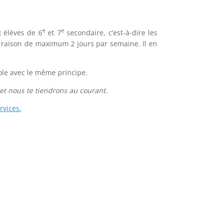
e
e
x élèves de 6
et 7
secondaire, c’est-à-dire les
t à raison de maximum 2 jours par semaine. Il en
ole avec le même principe.
 et nous te tiendrons au courant.
rvices.