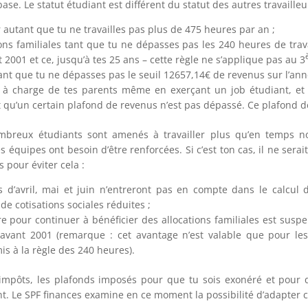
se. Le statut étudiant est différent du statut des autres travailleur
r autant que tu ne travailles pas plus de 475 heures par an ;
ions familiales tant que tu ne dépasses pas les 240 heures de trav
2001 et ce, jusqu’à tes 25 ans – cette règle ne s’applique pas au 3
nt que tu ne dépasses pas le seuil 12657,14€ de revenus sur l’ann
nt à charge de tes parents même en exerçant un job étudiant, et 
 qu’un certain plafond de revenus n’est pas dépassé. Ce plafond dé
nombreux étudiants sont amenés à travailler plus qu’en temps
s équipes ont besoin d’être renforcées. Si c’est ton cas, il ne serai
pour éviter cela :
 d’avril, mai et juin n’entreront pas en compte dans le calcul
e cotisations sociales réduites ;
e pour continuer à bénéficier des allocations familiales est suspe
vant 2001 (remarque : cet avantage n’est valable que pour les 
s à la règle des 240 heures).
impôts, les plafonds imposés pour que tu sois exonéré et pour 
t. Le SPF finances examine en ce moment la possibilité d’adapter c