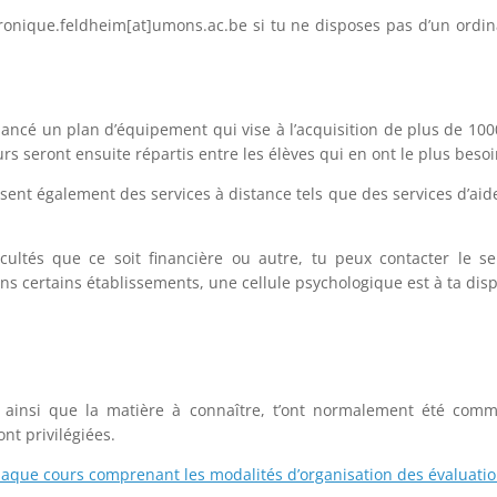
ronique.feldheim[at]umons.ac.be si tu ne disposes pas d’un ordin
ancé un plan d’équipement qui vise à l’acquisition de plus de 100
rs seront ensuite répartis entre les élèves qui en ont le plus besoi
ent également des services à distance tels que des services d’aide
icultés que ce soit financière ou autre, tu peux contacter le s
ns certains établissements, une cellule psychologique est à ta disp
ainsi que la matière à connaître, t’ont normalement été comm
ont privilégiées.
aque cours comprenant les modalités d’organisation des évaluation