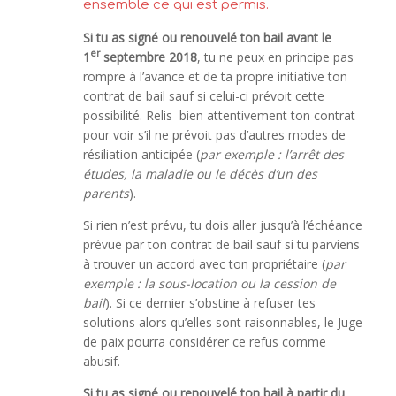
ensemble ce qui est permis.
Si tu as signé ou renouvelé ton bail avant le
er
1
septembre
2018
, tu ne peux en principe pas
rompre à l’avance et de ta propre initiative ton
contrat de bail sauf si celui-ci prévoit cette
possibilité. Relis bien attentivement ton contrat
pour voir s’il ne prévoit pas d’autres modes de
résiliation anticipée (
par exemple : l’arrêt des
études, la maladie ou le décès d’un des
parents
).
Si rien n’est prévu, tu dois aller jusqu’à l’échéance
prévue par ton contrat de bail sauf si tu parviens
à trouver un accord avec ton propriétaire (
par
exemple : la sous-location ou la cession de
bail
). Si ce dernier s’obstine à refuser tes
solutions alors qu’elles sont raisonnables, le Juge
de paix pourra considérer ce refus comme
abusif.
Si tu as signé ou renouvelé ton bail à partir du