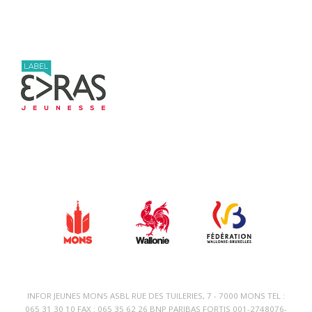
INFOR JEUNES MONS ASBL RUE DES TUILERIES, 7 - 7000 MONS TEL :
065 31 30 10 FAX : 065 35 62 26 BNP PARIBAS FORTIS 001-2748076-