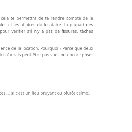
ar cela te permettra de te rendre compte de la
s et les affaires du locataire. La plupart des
r vérifier s’il n’y a pas de fissures, tâches
ience de la location. Pourquoi ? Parce que deux
tu n’aurais peut-être pas vues ou encore poser
es…, si c’est un lieu bruyant ou plutôt calme),