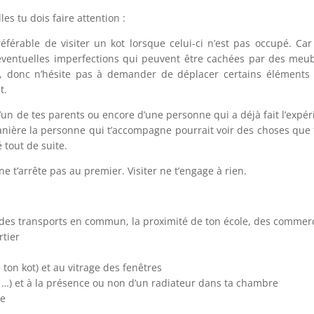
les tu dois faire attention :
 préférable de visiter un kot lorsque celui-ci n’est pas occupé. C
éventuelles imperfections qui peuvent être cachées par des meuble
donc n’hésite pas à demander de déplacer certains éléments pou
t.
’un de tes parents ou encore d’une personne qui a déjà fait l’expér
anière la personne qui t’accompagne pourrait voir des choses que 
 tout de suite.
 ne t’arrête pas au premier. Visiter ne t’engage à rien.
ité des transports en commun, la proximité de ton école, des commerc
rtier
e ton kot) et au vitrage des fenêtres
é, …) et à la présence ou non d’un radiateur dans ta chambre
ue