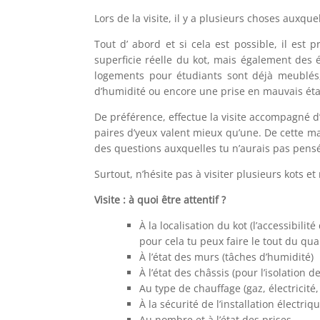
Lors de la visite, il y a plusieurs choses auxquel
Tout d’ abord et si cela est possible, il est
superficie réelle du kot, mais également des 
logements pour étudiants sont déjà meublés, 
d’humidité ou encore une prise en mauvais éta
De préférence, effectue la visite accompagné d
paires d’yeux valent mieux qu’une. De cette m
des questions auxquelles tu n’aurais pas pensé
Surtout, n’hésite pas à visiter plusieurs kots et
Visite : à quoi être attentif ?
À la localisation du kot (l’accessibil
pour cela tu peux faire le tout du qua
À l’état des murs (tâches d’humidité)
À l’état des châssis (pour l’isolation d
Au type de chauffage (gaz, électricit
À la sécurité de l’installation électriq
Au nombre et à l’état des prises