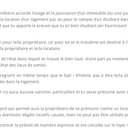
opriétaire accorde l’usage et la jouissance d’un immeuble (ou une p
 la location d’un logement par ou pour le compte d’un étudiant dan
faut que tu apporte la preuve que tu es bien étudiant (en fournissant 
n pour le/la propriétaire, un pour toi et le troisième est destiné à 
la propriétaire et le/la locataire.
 de l’état dans lequel se trouve le bien loué, d’une part au momen
(état des lieux de sortie).
nregistré en même temps que le bail ! N’hésite pas à être le/la p
ée dans le logement.
 Il n’y aura aucune sanction particulière et tu seras présumé avoir r
gent qui permet au/à la propriétaire de se prémunir contre un loca
s éventuels dégâts locatifs causés, mais ne peut pas être utilisée p
 contrat la prévoit de manière expresse et est calculée sur le loyer 