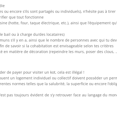
die
pres ou encore s’ils sont partagés ou individuels), n’hésite pas à tire
ifier que tout fonctionne
ne (hotte, four, taque électrique, etc.), ainsi que l’équipement qu’i
le bail ou à charge du/des locataires)
mmuns s’il y en a, ainsi que le nombre de personnes avec qui tu dev
fin de savoir si la cohabitation est envisageable selon tes critères
té en matière de décoration (repeindre les murs, poser des clous, 
r de payer pour visiter un kot, cela est illégal !
ouent un logement individuel ou collectif doivent posséder un permis
rentes normes telles que la salubrité, la superficie ou encore l’ob
 n’est pas toujours évident de s’y retrouver face au langage du mo