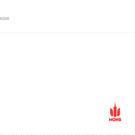
rticle
.