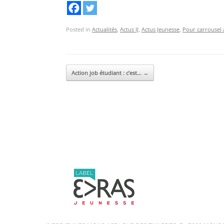
Posted in
Actualités
,
Actus IJ
,
Actus Jeunesse
,
Pour carrousel a
Post navigation
Action job étudiant : c’est…
→