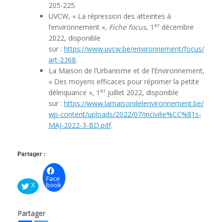
205-225.
UVCW, « La répression des atteintes à
er
l’environnement »,
Fiche focus
, 1
décembre
2022, disponible
sur :
https://www.uvcw.be/environnement/focus/
art-2368
.
La Maison de l’Urbanisme et de l’Environnement,
« Des moyens efficaces pour réprimer la petite
er
délinquance », 1
juillet 2022, disponible
sur :
https://www.lamaisondelenvironnement.be/
wp-content/uploads/2022/07/incivilie%CC%81s-
MAJ-2022-3-BD.pdf
.
Partager :
Face
X
book
Partager