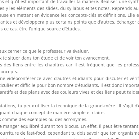
s et qu’il est important de travailler ta matière. Réaliser une sy
res-y les éléments des slides, du syllabus et tes notes. Reprends aus
e en mettant en évidence les concepts-clés et définitions. Elle e
antes et développera plus certains points que d’autres, échanger 
 ce cas, être l’unique source d’études.
ieux cerner ce que le professeur va évaluer.
ux te situer dans ton étude et de voir ton avancement.
s des liens entre les chapitres car il est fréquent que les profes
concepts.
ne vidéoconférence avec d’autres étudiants pour discuter et vér
iculier et difficile pour bon nombre d’étudiants, il est donc import
atifs et des plans avec des couleurs vives et des liens peut t’aide
tions, tu peux utiliser la technique de la grand-mère ! Il s’agit d
iquant chaque concept de manière simple et claire.
s comme des exemples ou des acronymes.
de manger équilibré durant ton blocus. En effet, il peut être tentant
nourriture de fast-food, cependant tu dois savoir que ton organis