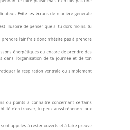
pendant te faire plaisir mais n’en fais pas une
ordinateur. Evite les écrans de manière générale
est illusoire de penser que si tu dors moins, tu
prendre l’air frais donc n’hésite pas à prendre
boissons énergétiques ou encore de prendre des
es dans l’organisation de ta journée et de ton
ratiquer la respiration ventrale ou simplement
ions ou points à connaître concernant certains
ibilité d’en trouver, tu peux aussi répondre aux
sont appelés à rester ouverts et à faire preuve