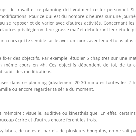
 de travail et ce planning doit vraiment rester personnel. Si 
odifications. Pour ce qui est du nombre d’heures sur une journée, 
au se reposer et de varier avec d’autres activités. Concernant les 
d’autres privilégieront leur grasse mat’ et débuteront leur étude p
un cours qui te semble facile avec un cours avec lequel tu as plus d
e fixer des objectifs. Par exemple, étudier 5 chapitres sur une m
un même cours en 4h. Ces objectifs dépendent de toi, de ta c
t subir des modifications.
uses dans ce planning (idéalement 20-30 minutes toutes les 2 he
mille ou encore regarder ta série du moment.
mémoire : visuelle, auditive ou kinesthésique. En effet, certains
aucoup écrire et d’autres encore feront les trois.
syllabus, de notes et parfois de plusieurs bouquins, on ne sait 