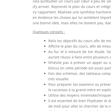
cela qu’étudier un cours par cœur a peu de sen
d’y arriver. Reprends le plan du cours et intèg
s’y rapportent. Réalise
s
une synthèse harmonieus
en évidence les choses qui lui semblent import
une bonne idée, mais elles ne doivent pas, dans
Quelques conseils :
Relis les objectifs du cours afin de m
Affiche le plan du cours, afin de mie
Au fur et à mesure de ton étude, fai
auront réussi à faire entre plusieurs 
N’hésite pas à prévoir un appel ou u
blocus en cette période est assez part
Fais des schémas, des tableaux compar
très visuelle.
Pour préparer tes examens ou présenta
le racontais à ta grand-mère en expl
Utilise des moyens mnémotechnique
Il est essentiel de bien t’hydrater et 
de midi pour aller te chercher de la 