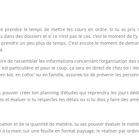
e prendre le temps de mettre tes cours en ordre. Si tu as pris no
 dans des dossiers et si ce n’est pas le cas, c’est le moment de t’y
 de prendre un peu plus de temps. C’est encore le moment de demand
é.
ire de rassembler les informations concernant l’organisation des e
ée est particulière et pour le coup, ça sera en direct de chez toi ! 
n kot, en colloc’ ou en famille, assure
s
-toi de prévenir les perso
vas pouvoir créer ton planning d’études qui reprendra les jours dé
es et évaluer si tu respectes tes délais ou si tu dois y faire des a
pation et de la quantité de matière, tu vas pouvoir évaluer le nomb
e à la main sur une feuille en format paysage, le réaliser par ordi