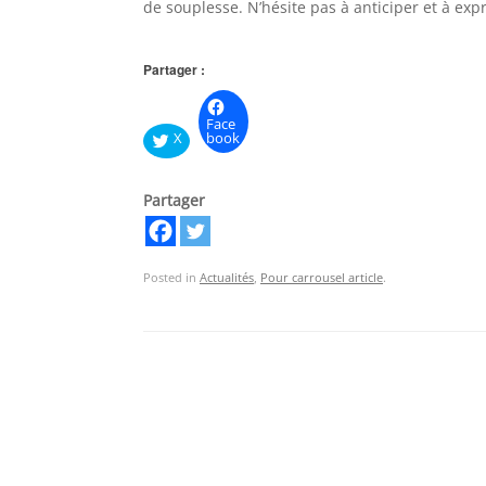
de souplesse. N’hésite pas à anticiper et à exp
Partager :
Face
X
book
Partager
Posted in
Actualités
,
Pour carrousel article
.
Post navigation