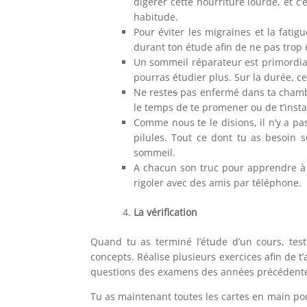
digérer cette nourriture lourde, et c
habitude.
Pour éviter les migraines et la fatig
durant ton étude afin de ne pas trop ê
Un sommeil réparateur est primordial 
pourras étudier plus. Sur la durée, c
Ne reste
s
pas enfermé dans ta chambre
le temps de te promener ou de t’instal
Comme nous te le disions, il n’y a p
pilules. Tout ce dont tu as besoin s
sommeil.
A chacun son truc pour apprendre à g
rigoler avec des amis par téléphone.
La vérification
Quand tu as terminé l’étude d’un cours, teste
concepts. Réalise plusieurs exercices afin de t
questions des examens des années précédent
Tu as maintenant toutes les cartes en main pou