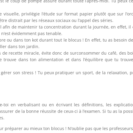
’est le coup de pompe assuré durant toute l’après-midi. Tu peux ce
ue visuelle, privilégie l’étude sur format papier plutôt que sur l’
tre distrait par les réseaux sociaux ou l’appel des séries.
afin de maintenir ta concentration durant la journée, en effet, il 
e n’est évidemment pas tenable.
 ou dans ton kot durant tout le blocus ! En effet, tu as besoin de 
ler dans ton jardin.
as de recette miracle, évite donc de surconsommer du café, des 
e trouve dans ton alimentation et dans l’équilibre que tu trouv
érer son stress ! Tu peux pratiquer un sport, de la relaxation, p
-toi en verbalisant ou en écrivant les définitions, les explicat
’assurer de la bonne réussite de ceux-ci à l’examen. Si tu as la poss
es.
r préparer au mieux ton blocus ! N’oublie pas que les professeurs 