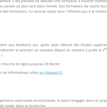
embre, il est possible de débuter une formation à d’autres moment
n janvier ou plus tard dans l’année. Des formations de courte dur
des formations. Tu veux en savoir plus ? N’hésite pas à te rendre 
ement aux étudiants qui, après avoir débuté des études supérie
è
rebondir et prendre un nouveau départ en mettant à profit le 2
 ».
s’inscrire en ligne jusqu’au 20 février.
es les informations utiles
en cliquant ICI
périence valorisante enrichissante, tu peux t’engager dans un proje
de t’aider dans ta recherche :