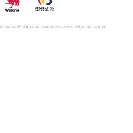
l : contact@inforjeunesmons.be URL : www.inforjeunesmons.be