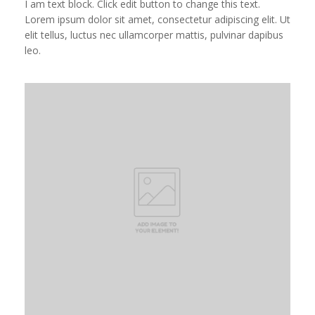
I am text block. Click edit button to change this text.
Lorem ipsum dolor sit amet, consectetur adipiscing elit. Ut
elit tellus, luctus nec ullamcorper mattis, pulvinar dapibus
leo.