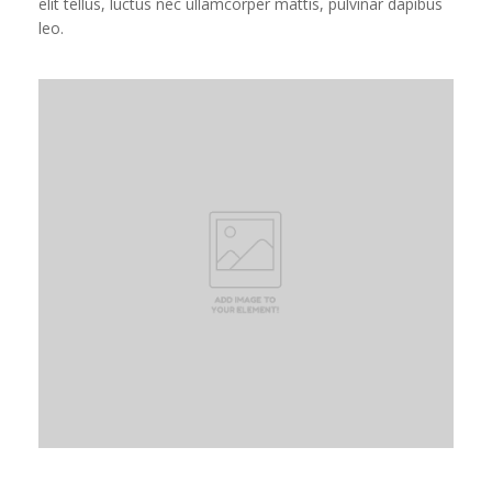
elit tellus, luctus nec ullamcorper mattis, pulvinar dapibus
leo.