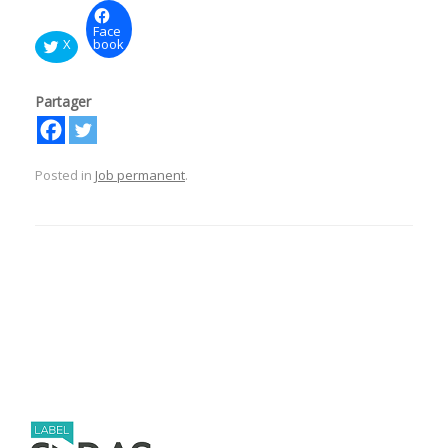
Face
X
book
Partager
Posted in
Job permanent
.
Post navigation